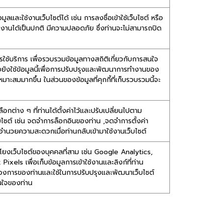
อมูลและใช้งานเว็บไซต์ได้ เช่น การลงชื่อเข้าใช้เว็บไซต์ หรือ
รถทำงานได้เป็นปกติ มีความปลอดภัย ซึ่งท่านจะไม่สามารถปิด
ารใช้บริการ เพื่อรวบรวมข้อมูลทางสถิติเกี่ยวกับการสนใจ
งยังใช้ข้อมูลนี้เพื่อการปรับปรุงและพัฒนาการทำงานของ
หมาะสมมากขึ้น ในส่วนของข้อมูลที่คุกกี้ที่เก็บรวบรวมนี้จะ
เลือกต่าง ๆ ที่ท่านได้ตั้งค่าไว้และปรับเปลี่ยนไปตาม
ซต์ เช่น จดจำการล็อกอินของท่าน ,จดจำการตั้งค่า
่ออำนวยความสะดวกเมื่อท่านกลับเข้ามาใช้งานเว็บไซต์
ชื่อมโยงเว็บไซต์ของบุคคลที่สาม เช่น Google Analytics,
els เพื่อเก็บข้อมูลการเข้าใช้งานและลิงก์ที่ท่าน
มต้องการของท่านและใช้ในการปรับปรุงและพัฒนาเว็บไซต์
นใจของท่าน