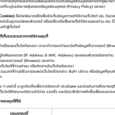
กการใช้คุกกี้และเทคโนโลยีอื่นมีลักษณะเป็นข้อมูลส่วนบุคคลตามที่กฎหมายว
ยดที่ระบุในนโยบายคุ้มครองข้อมูลส่วนบุคคล (Privacy Policy) ของเรา
 (Cookies)
คือไฟล์ขนาดเล็กเพื่อจัดเก็บข้อมูลการเข้าใช้งานเว็บไซต์ เช่น วันเวลา
ลงไปในอุปกรณ์คอมพิวเตอร์ หรือเครื่องมือสื่อสารที่เข้าใช้งานของท่าน เช่น โน
เข้าสู่เว็บไซต์
ลที่เก็บรวบรวมจากการใช้งานคุกกี้
นเข้าเยี่ยมชมเว็บไซต์ของเรา เราจะทำการจดจำและบันทึกข้อมูลที่บราวเซอร์ (Br
ู่ไอพีแอดเดรส (IP Address & MAC Address) ของคอมพิวเตอร์ของท่าน
องบราวเซอร์ (Browser) ของท่าน
็บไซต์ที่ท่านเข้าชม หรือติดตามในเว็บไซต์ของเรา
วลาที่ท่านใช้ในการชมหน้าเว็บไซต์ดังกล่าว สินค้า บริการ หรือข้อมูลที่คุณค้
 ๆ
าง ๆ เหล่านี้ จะถูกจัดเก็บเพื่อการวิเคราะห์ ประเมินผล และช่วยในการศึกษาพ
็บไซต์ให้สามารถใช้งานได้ง่าย รวดเร็ว และมีประสิทธิภาพยิ่งขึ้นเพื่อตรงตาม
ของคุกกี้ที่ใช้
ประเภทคุกกี้