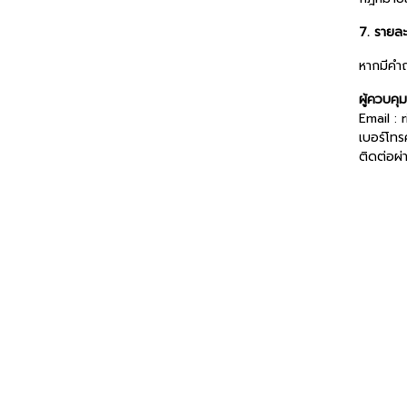
7. รายละ
หากมีคำถ
ผู้ควบคุ
Email :
เบอร์โท
ติดต่อผ่