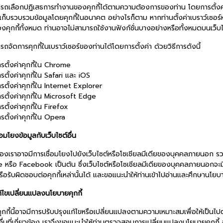
รถเลือกปฏิเสธการทำงานของคุกกี้ได้ตามความต้องการของท่าน โดยการตั้งค่าเ
เก็บรวบรวมข้อมูลโดยคุกกี้ในอนาคต อย่างไรก็ตาม หากท่านตั้งค่าเบราว์เซอร
คุกกี้ทั้งหมด ท่านอาจไม่สามารถใช้งานฟังก์ชั่นบางอย่างหรือทั้งหมดบนเว็บ
รถจัดการคุกกี้ในเบราว์เซอร์ของท่านได้โดยการตั้งค่า ด้วยวิธีการดังนี้
รตั้งค่าคุกกี้ใน
Chrome
รตั้งค่าคุกกี้ใน
Safari
และ
iOS
รตั้งค่าคุกกี้ใน
Internet Explorer
รตั้งค่าคุกกี้ใน
Microsoft Edge
รตั้งค่าคุกกี้ใน
Firefox
รตั้งค่าคุกกี้ใน
Opera
่อมโยงข้อมูลกับเว็บไซต์อื่น
ของเราอาจมีการเชื่อมโยงไปยังเว็บไซต์หรือโซเชียลมีเดียของบุคคลภายนอก รวมถึ
หรือ Facebook เป็นต้น ซึ่งเว็บไซต์หรือโซเชียลมีเดียของบุคคลภายนอกจะมีก
ือรับผิดชอบต่อคุกกี้เหล่านั้นได้ และขอแนะนำให้ท่านเข้าไปอ่านและศึกษานโย
้ไขเปลี่ยนแปลงนโยบายคุกกี้
กกี้นี้อาจมีการปรับปรุงแก้ไขหรือเปลี่ยนแปลงตามความเหมาะสมเพื่อให้เป็น
่นที่เกี่ยวข้อง เราจึงขอแนะนำให้ท่านตรวจสอบการเปลี่ยนแปลงนโยบายคุกกี้ ฉ