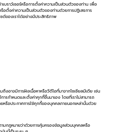
บราว์เซอร์หรือการตั้งค่าความเป็นส่วนตัวของท่าน เพื่อ
์หรือตั้งค่าความเป็นส่วนตัวของท่านด้วยการปฏิเสธการ
ไซต์ของเราได้อย่างมีประสิทธิภาพ
งอาจมีการฝังเนื้อหาหรือวีดีโอที่มาจากโซเชียลมีเดีย เช่น
ารกำหนดและตั้งค่าคุกกี้ขึ้นมาเอง โดยที่เราไม่สามารถ
บายหรือประกาศการใช้คุกกี้ของบุคคลภายนอกเหล่านั้นด้วย
ไปตามกฎหมายว่าด้วยการคุ้มครองข้อมูลส่วนบุคคลหรือ
บับนี้เป็นระยะ ๆ