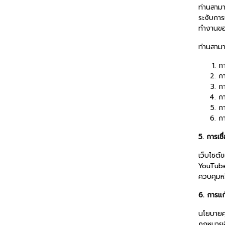
ท่านสามา
ระงับการ
ทำงานของ
ท่านสามา
กา
กา
กา
กา
กา
กา
5. การเชื
เว็บไซต์
YouTube 
ควบคุมหร
6. การแก
นโยบายคุ
กฎหมายอื