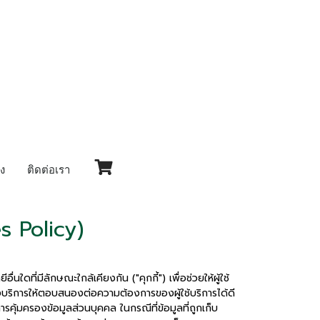
ง
ติดต่อเรา
s Policy)
นใดที่มีลักษณะใกล้เคียงกัน ("คุกกี้") เพื่อช่วยให้ผู้ใช้
บริการให้ตอบสนองต่อความต้องการของผู้ใช้บริการได้ดี
การคุ้มครองข้อมูลส่วนบุคคล ในกรณีที่ข้อมูลที่ถูกเก็บ