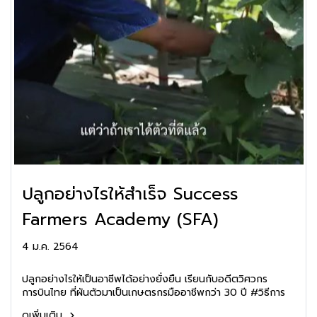
ปลูกอย่างไรให้สำเร็จ Success
Farmers Academy (SFA)
4 ม.ค. 2564
ปลูกอย่างไรให้เป็นอาชีพได้อย่างยั่งยืน เรียนกับอดีตวิศวกร
การบินไทย ที่ผันตัวมาเป็นเกษตรกรมืออาชีพกว่า 30 ปี #วิธีการ
ปลูกเมล่อน #วิธีการปลูกแตงโม #วิธีการปลูกแคนตาลูป
ดูเพิ่มเติม