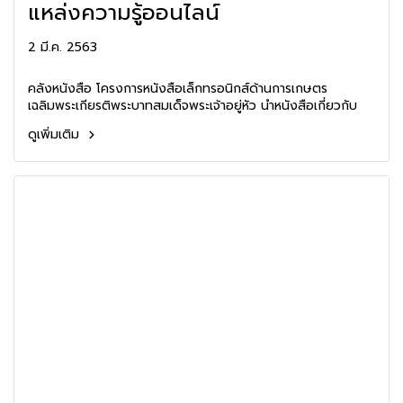
แหล่งความรู้ออนไลน์
2 มี.ค. 2563
คลังหนังสือ โครงการหนังสือเล็กทรอนิกส์ด้านการเกษตร
เฉลิมพระเกียรติพระบาทสมเด็จพระเจ้าอยู่หัว นำหนังสือเกี่ยวกับ
การเกษตร เกือบ 2,000 เล่ม มาเสิร์ฟให้ถึงหน้าจอแบบฟรีๆ นำ
ดูเพิ่มเติม
ขบวน โดย คู่มือการจัดการศัตรูไม้ผลแบบผสมผสาน เล่มนี้