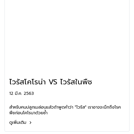
ไวรัสโคโรน่า VS ไวรัสในพืช
12 มี.ค. 2563
สำหรับคนปลูกเมล่อนแล้วถ้าพูดคำว่า "ไวรัส" เราอาจจะนึกถึงโรค
พืชก่อนโคโรนาด้วยซ้ำ
ดูเพิ่มเติม