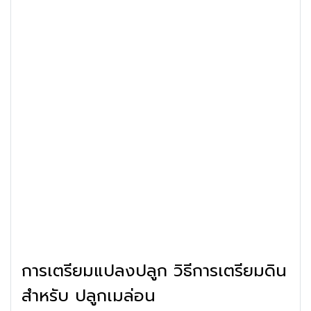
การเตรียมแปลงปลูก วิธีการเตรียมดิน
สำหรับ ปลูกเมล่อน