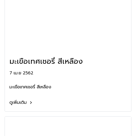
มะเขือเทศเชอรี่ สีเหลือง
7 เม.ย 2562
มะเขือเทศเชอรี่ สีเหลือง
ดูเพิ่มเติม