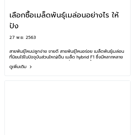
เลือกซื้อเมล็ดพันธุ์เมล่อนอย่างไร ให้
ปัง
27 พ.ย. 2563
สายพันธุ์ไหนปลูกง่าย ขายดี สายพันธุ์ไหนอร่อย เมล็ดพันธุ์เมล่อน
ที่นิยมใช้ในปัจจุบันส่วนใหญ่เป็น เมล็ด hybrid F1 ซึ่งมีหลากหลาย
มาก ได้รับการพัฒนาให้มีลักษณะที่ต่างกันไป ทั้งหน้าตา รสชาติ
ดูเพิ่มเติม
กลิ่น ความทนทานโรคต่างๆได้ มาดูว่าควรคำนึงถึงอะไรบ้าง