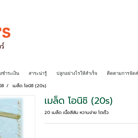
้งชำระเงิน
สาระน่ารู้
ปลูกอย่างไรให้สำเร็จ
ติดตามการจัดส่
ิชิ
เมล็ด โอนิชิ (20s)
เมล็ด โอนิชิ (20s)
20 เมล็ด เนื้อสีส้ม หวานง่าย โตเร็ว