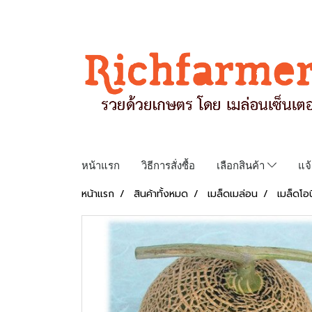
หน้าแรก
วิธีการสั่งซื้อ
เลือกสินค้า
แจ
หน้าแรก
สินค้าทั้งหมด
เมล็ดเมล่อน
เมล็ดโอน