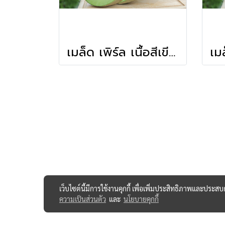
เมล็ด เพิร์ล เนื้อสีเขียว (20s)
เว็บไซต์นี้มีการใช้งานคุกกี้ เพื่อเพิ่มประสิทธิภาพและประส
ความเป็นส่วนตัว
และ
นโยบายคุกกี้