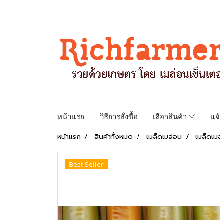
หน้าแรก
วิธีการสั่งซื้อ
เลือกสินค้า
แจ
หน้าแรก
สินค้าทั้งหมด
เมล็ดเมล่อน
เมล็ดเ
Best Seller