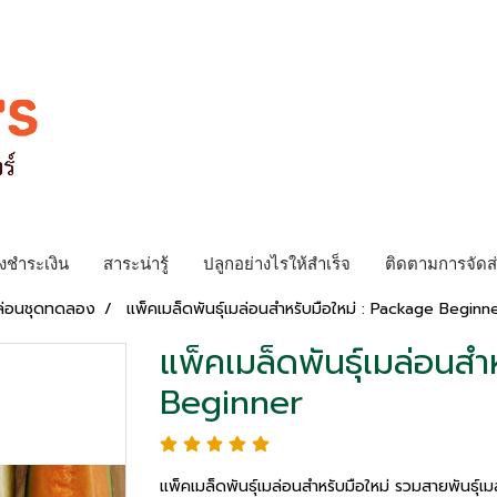
้งชำระเงิน
สาระน่ารู้
ปลูกอย่างไรให้สำเร็จ
ติดตามการจัดส่
มล่อนชุดทดลอง
แพ็คเมล็ดพันธุ์เมล่อนสำหรับมือใหม่ : Package Beginn
แพ็คเมล็ดพันธุ์เมล่อนสำ
Beginner
แพ็คเมล็ดพันธุ์เมล่อนสำหรับมือใหม่ รวมสายพันธุ์เ