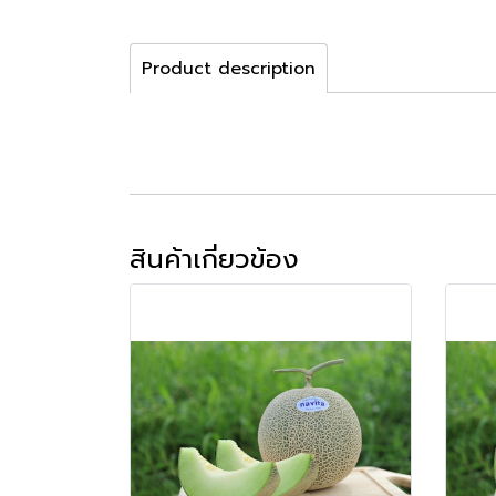
Product description
สินค้าเกี่ยวข้อง