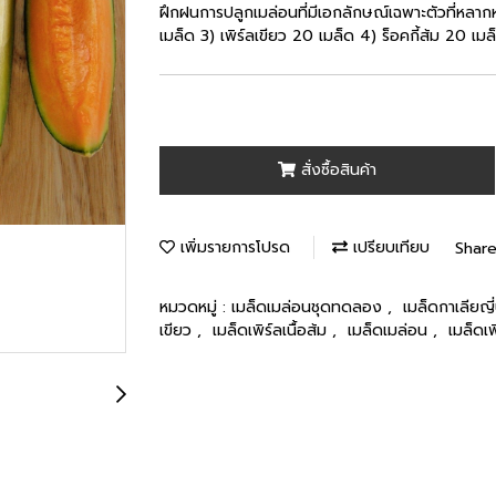
ฝึกฝนการปลูกเมล่อนที่มีเอกลักษณ์เฉพาะตัวที่หลากหล
เมล็ด 3) เพิร์ลเขียว 20 เมล็ด 4) ร็อคกี้ส้ม 20 
สั่งซื้อสินค้า
เพิ่มรายการโปรด
เปรียบเทียบ
Shar
หมวดหมู่ :
เมล็ดเมล่อนชุดทดลอง
,
เมล็ดกาเลียญี่
เขียว
,
เมล็ดเพิร์ลเนื้อส้ม
,
เมล็ดเมล่อน
,
เมล็ดเพ