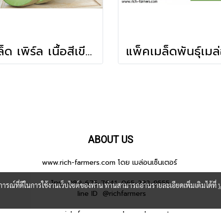
เมล็ด เพิร์ล เนื้อสีเขียว (50s)
ABOUT US
www.rich-farmers.com
โดย เมล่อนเซ็นเตอร์
โทร. 089-675-7641, 065-232-9555
บการณ์ที่ดีในการใช้งานเว็บไซต์ของท่าน ท่านสามารถอ่านรายละเอียดเพิ่มเติมได้ที่
line ID @richfarmers
www.rich-farmers.com
by meloncenter